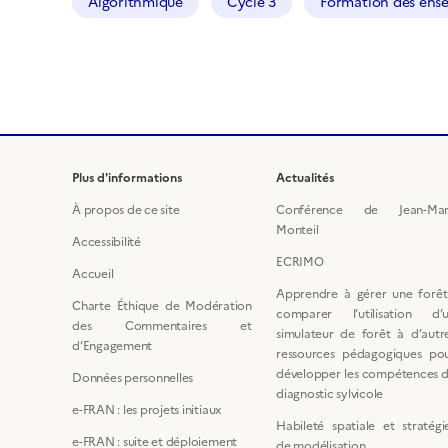
Algorithmique
Cycle 3
Formation des ense
Plus d'informations
Actualités
À propos de ce site
Conférence de Jean-Ma
Monteil
Accessibilité
ECRIMO
Accueil
Apprendre à gérer une forêt
Charte Éthique de Modération
comparer l’utilisation d’
des Commentaires et
simulateur de forêt à d’autr
d’Engagement
ressources pédagogiques po
développer les compétences 
Données personnelles
diagnostic sylvicole
e-FRAN : les projets initiaux
Habileté spatiale et stratégi
e-FRAN : suite et déploiement
de modélisation