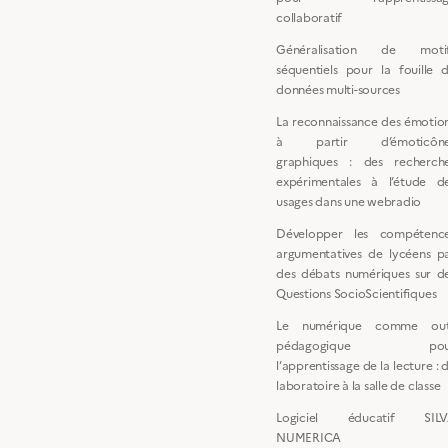
collaboratif
Généralisation de moti
séquentiels pour la fouille 
données multi-sources
La reconnaissance des émotio
à partir d’émoticône
graphiques : des recherch
expérimentales à l’étude d
usages dans une webradio
Développer les compétenc
argumentatives de lycéens p
des débats numériques sur d
Questions SocioScientifiques
Le numérique comme out
pédagogique pou
l’apprentissage de la lecture : 
laboratoire à la salle de classe
Logiciel éducatif SIL
NUMERICA