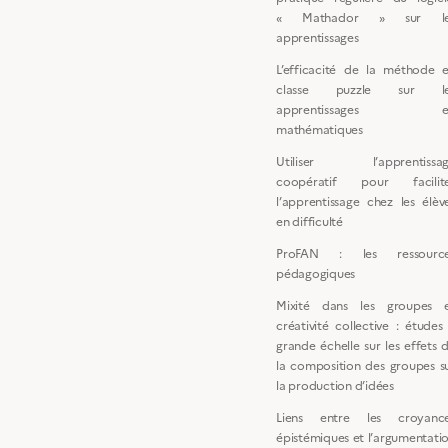
« Mathador » sur le
apprentissages
L’efficacité de la méthode 
classe puzzle sur le
apprentissages e
mathématiques
Utiliser l’apprentissa
coopératif pour facilit
l’apprentissage chez les élèv
en difficulté
ProFAN : les ressourc
pédagogiques
Mixité dans les groupes 
créativité collective : études
grande échelle sur les effets 
la composition des groupes s
la production d’idées
Liens entre les croyanc
épistémiques et l’argumentati