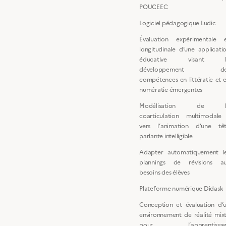
POUCEEC
Logiciel pédagogique Ludic
Évaluation expérimentale 
longitudinale d’une applicati
éducative visant l
développement de
compétences en littératie et 
numératie émergentes
Modélisation de l
coarticulation multimodale
vers l’animation d’une tê
parlante intelligible
Adapter automatiquement l
plannings de révisions a
besoins des élèves
Plateforme numérique Didask
Conception et évaluation d’
environnement de réalité mix
pour l’apprentissag