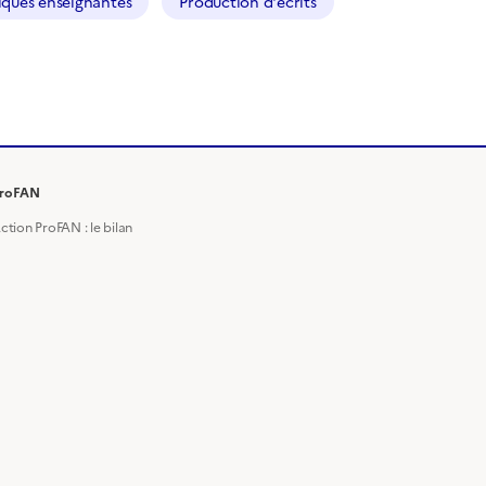
iques enseignantes
Production d'écrits
roFAN
ction ProFAN : le bilan