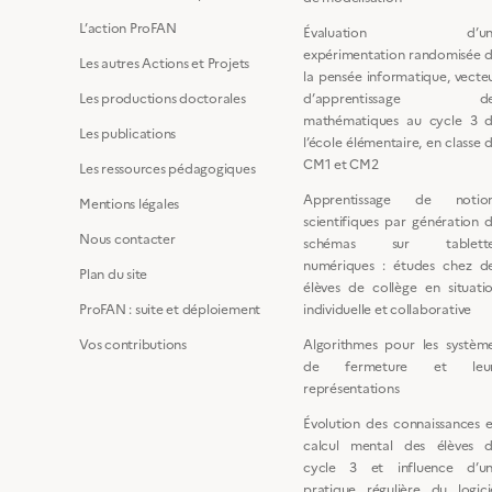
L’action ProFAN
Évaluation d’un
expérimentation randomisée 
Les autres Actions et Projets
la pensée informatique, vecte
Les productions doctorales
d’apprentissage de
mathématiques au cycle 3 
Les publications
l’école élémentaire, en classe 
CM1 et CM2
Les ressources pédagogiques
Apprentissage de notio
Mentions légales
scientifiques par génération 
Nous contacter
schémas sur tablette
numériques : études chez d
Plan du site
élèves de collège en situati
ProFAN : suite et déploiement
individuelle et collaborative
Vos contributions
Algorithmes pour les systèm
de fermeture et leur
représentations
Évolution des connaissances 
calcul mental des élèves 
cycle 3 et influence d’u
pratique régulière du logici