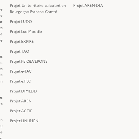
Projet Un territoire calculant en
Projet AREN-DIA
e
Bourgogne-Franche-Comté
de
ur
Projet LUDO
s
Projet LudiMoodle
de
de
Projet EXPIRE
Projet TAO
ns
Projet PERSÉVÉRONS
de
s
Projet e-TAC
es
on
Projet e.P3C
Projet DIMEDD
es
Projet AREN
s
Projet ACTIF
en
Projet LINUMEN
du
ne
el