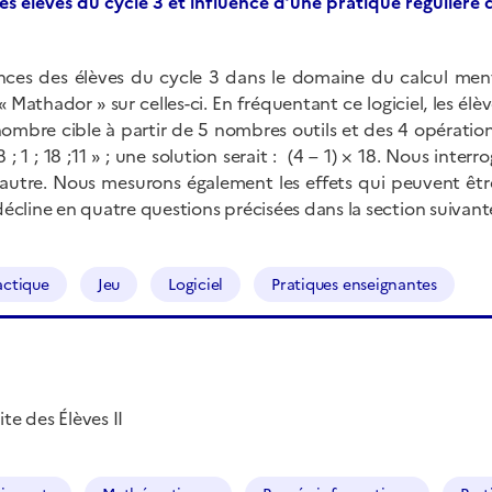
s élèves du cycle 3 et influence d’une pratique régulière d
ances des élèves du cycle 3 dans le domaine du calcul menta
 Mathador » sur celles-ci. En fréquentant ce logiciel, les é
ombre cible à partir de 5 nombres outils et des 4 opérations. 
; 1 ; 18 ;11 » ; une solution serait : (4 – 1) × 18. Nous int
 autre. Nous mesurons également les effets qui peuvent êtr
décline en quatre questions précisées dans la section suivant
actique
Jeu
Logiciel
Pratiques enseignantes
te des Élèves II