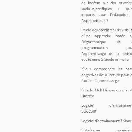
de lycéens sur des questio
socio-scientifiques : que
apports pour l’éducation
l’esprit critique ?
Étude des conditions de viabili
d’une approche basée s
l’algorithmique et l
programmation pou
l’apprentissage de la divisi
euclidienne à l’école primaire
Mieux comprendre les bas
cognitives de la lecture pour 
faciliter l’apprentissage
Échelle MultiDimensionnelle 
Fluence
Logiciel d’entraîneme
ELARGIR
Logiciel d’entraînement Brûme
Plateforme numériqu