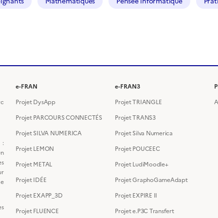
ignants
Mathématiques
Pensée informatique
Prat
e-FRAN
e-FRAN3
P
rc
Projet DysApp
Projet TRIANGLE
A
Projet PARCOURS CONNECTÉS
Projet TRANS3
Projet SILVA NUMERICA
Projet Silva Numerica
 :
Projet LEMON
Projet POUCEEC
un
es
Projet METAL
Projet LudiMoodle+
ur
Projet IDÉE
Projet GraphoGameAdapt
de
Projet EXAPP_3D
Projet EXPIRE II
es
Projet FLUENCE
Projet e.P3C Transfert