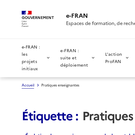
e-FRAN
GOUVERNEMENT
Espaces de formation, de rech
Liberté
Égalité
Fraternité
e-FRAN :
e-FRAN :
les
L’action
suite et
projets
ProFAN
déploiement
initiaux
Accueil
Pratiques enseignantes
Étiquette :
Pratiques