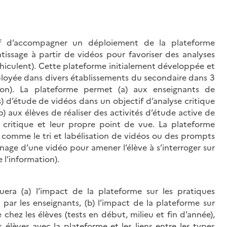
if d’accompagner un déploiement de la plateforme
ssage à partir de vidéos pour favoriser des analyses
éhiculent). Cette plateforme initialement développée et
loyée dans divers établissements du secondaire dans 3
Lyon). La plateforme permet (a) aux enseignants de
) d’étude de vidéos dans un objectif d’analyse critique
) aux élèves de réaliser des activités d’étude active de
 critique et leur propre point de vue. La plateforme
comme le tri et labélisation de vidéos ou des prompts
onnage d’une vidéo pour amener l’élève à s’interroger sur
 l’information).
uera (a) l’impact de la plateforme sur les pratiques
 par les enseignants, (b) l’impact de la plateforme sur
chez les élèves (tests en début, milieu et fin d’année),
es élèves avec la plateforme et les liens entre les types