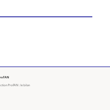
roFAN
ction ProFAN : le bilan