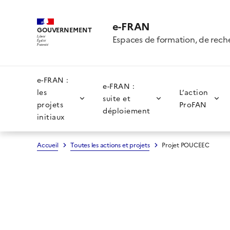
e-FRAN
GOUVERNEMENT
Espaces de formation, de rech
Liberté
Égalité
Fraternité
e-FRAN :
e-FRAN :
les
L’action
suite et
projets
ProFAN
déploiement
initiaux
Accueil
Toutes les actions et projets
Projet POUCEEC