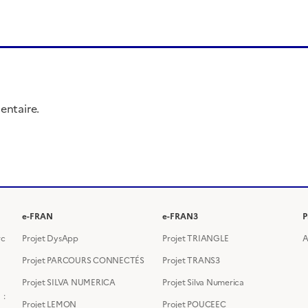
entaire.
e-FRAN
e-FRAN3
P
rc
Projet DysApp
Projet TRIANGLE
A
Projet PARCOURS CONNECTÉS
Projet TRANS3
Projet SILVA NUMERICA
Projet Silva Numerica
 :
Projet LEMON
Projet POUCEEC