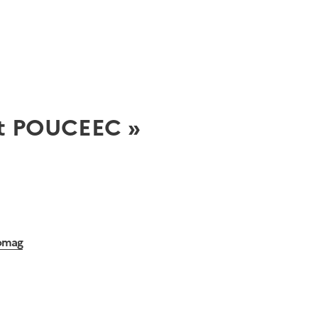
et POUCEEC »
dit :
domag