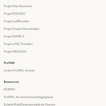
Projet Silva Numerica
Projet POUCEEC
Projet LudiMoodle+
Projet GraphoGameAdapt
Projet EXPIRE II
Projet e.P3C Transfert
Projet AREN-DIA
ProFAN
Action ProFAN : le bilan
Ressources
ECRIMO
ProFAN : les ressources pédagogiques
Échelle MultiDimensionnelle de Fluence