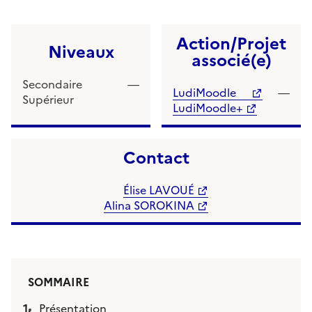
Action/Projet
Niveaux
associé(e)
Secondaire —
LudiMoodle
—
Supérieur
LudiMoodle+
Contact
Élise LAVOUÉ
Alina SOROKINA
SOMMAIRE
Présentation