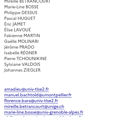
Mireille BÉTRANCOURT
Marie-Line BOSSE
Philippe DESSUS
Pascal HUGUET
Éric JAMET
Élise LAVOUÉ
Fabienne MARTIN
Gaëlle MOLINARI
Jérôme PRADO
Isabelle RÉGNER
Pierre TCHOUNIKINE
Sylviane VALDOIS
Johannes ZIEGLER
amadieu@univ-tlse2.fr
manuel.bachtold@umontpellier.fr
florence.bara@univ-tlse2.fr
mireille.betrancourt@unige.ch
marie-line.bosse@univ-grenoble-alpes.fr