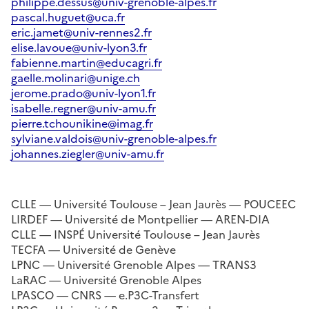
philippe.dessus@univ-grenoble-alpes.fr
pascal.huguet@uca.fr
eric.jamet@univ-rennes2.fr
elise.lavoue@univ-lyon3.fr
fabienne.martin@educagri.fr
gaelle.molinari@unige.ch
jerome.prado@univ-lyon1.fr
isabelle.regner@univ-amu.fr
pierre.tchounikine@imag.fr
sylviane.valdois@univ-grenoble-alpes.fr
johannes.ziegler@univ-amu.fr
CLLE — Université Toulouse – Jean Jaurès — POUCEEC
LIRDEF — Université de Montpellier — AREN-DIA
CLLE — INSPÉ Université Toulouse – Jean Jaurès
TECFA — Université de Genève
LPNC — Université Grenoble Alpes — TRANS3
LaRAC — Université Grenoble Alpes
LPASCO — CNRS — e.P3C-Transfert