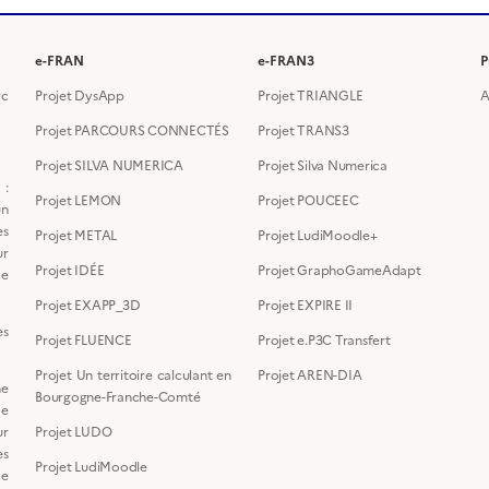
e-FRAN
e-FRAN3
P
rc
Projet DysApp
Projet TRIANGLE
A
Projet PARCOURS CONNECTÉS
Projet TRANS3
Projet SILVA NUMERICA
Projet Silva Numerica
 :
Projet LEMON
Projet POUCEEC
un
es
Projet METAL
Projet LudiMoodle+
ur
Projet IDÉE
Projet GraphoGameAdapt
de
Projet EXAPP_3D
Projet EXPIRE II
es
Projet FLUENCE
Projet e.P3C Transfert
Projet Un territoire calculant en
Projet AREN-DIA
e
Bourgogne-Franche-Comté
de
ur
Projet LUDO
s
Projet LudiMoodle
de