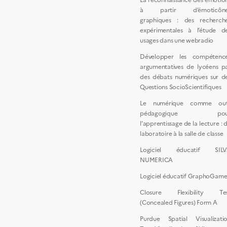
à partir d’émoticône
graphiques : des recherch
expérimentales à l’étude d
usages dans une webradio
Développer les compétenc
argumentatives de lycéens p
des débats numériques sur d
Questions SocioScientifiques
Le numérique comme out
pédagogique pou
l’apprentissage de la lecture : 
laboratoire à la salle de classe
Logiciel éducatif SIL
NUMERICA
Logiciel éducatif GraphoGam
Closure Flexibility Te
(Concealed Figures) Form A
Purdue Spatial Visualizati