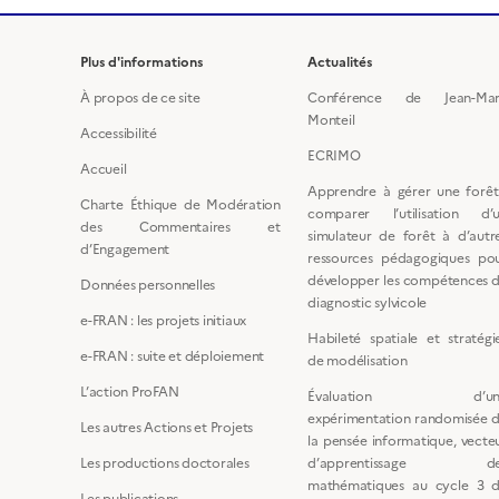
Plus d'informations
Actualités
À propos de ce site
Conférence de Jean-Ma
Monteil
Accessibilité
ECRIMO
Accueil
Apprendre à gérer une forêt
Charte Éthique de Modération
comparer l’utilisation d’
des Commentaires et
simulateur de forêt à d’autr
d’Engagement
ressources pédagogiques po
développer les compétences 
Données personnelles
diagnostic sylvicole
e-FRAN : les projets initiaux
Habileté spatiale et stratégi
e-FRAN : suite et déploiement
de modélisation
L’action ProFAN
Évaluation d’un
expérimentation randomisée 
Les autres Actions et Projets
la pensée informatique, vecte
Les productions doctorales
d’apprentissage de
mathématiques au cycle 3 
Les publications