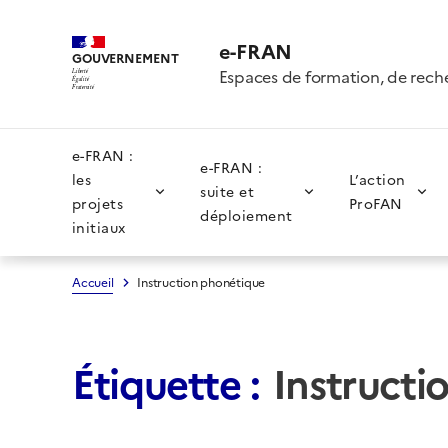
e-FRAN
GOUVERNEMENT
Espaces de formation, de rech
Liberté
Égalité
Fraternité
e-FRAN :
e-FRAN :
les
L’action
suite et
projets
ProFAN
déploiement
initiaux
Accueil
Instruction phonétique
Étiquette :
Instructi