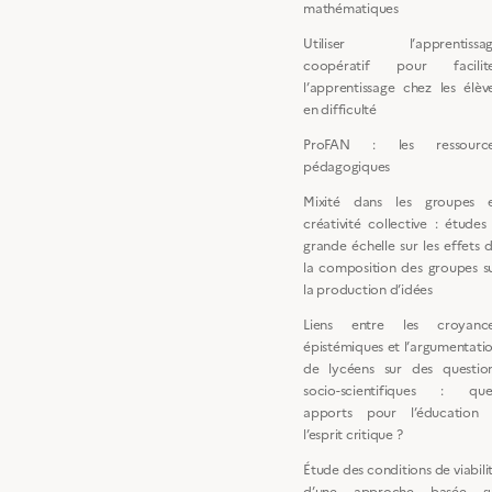
mathématiques
Utiliser l’apprentissa
coopératif pour facilit
l’apprentissage chez les élèv
en difficulté
ProFAN : les ressourc
pédagogiques
Mixité dans les groupes 
créativité collective : études
grande échelle sur les effets 
la composition des groupes s
la production d’idées
Liens entre les croyanc
épistémiques et l’argumentati
de lycéens sur des questio
socio-scientifiques : que
apports pour l’éducation
l’esprit critique ?
Étude des conditions de viabili
d’une approche basée s