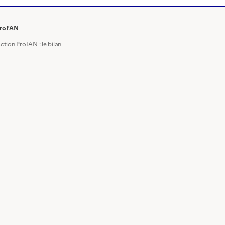
roFAN
ction ProFAN : le bilan