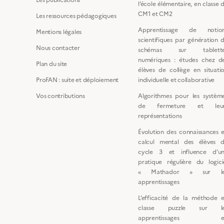
l’école élémentaire, en classe 
CM1 et CM2
Les ressources pédagogiques
Apprentissage de notio
Mentions légales
scientifiques par génération 
Nous contacter
schémas sur tablette
numériques : études chez d
Plan du site
élèves de collège en situati
ProFAN : suite et déploiement
individuelle et collaborative
Vos contributions
Algorithmes pour les systèm
de fermeture et leur
représentations
Évolution des connaissances 
calcul mental des élèves 
cycle 3 et influence d’u
pratique régulière du logici
« Mathador » sur le
apprentissages
L’efficacité de la méthode 
classe puzzle sur le
apprentissages e