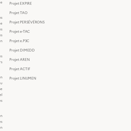
de
Projet EXPIRE
Projet TAO
ns
Projet PERSÉVÉRONS
de
s
Projet e-TAC
es
on
Projet e.P3C
Projet DIMEDD
es
Projet AREN
s
Projet ACTIF
en
Projet LINUMEN
du
ne
el
s
en
s
n