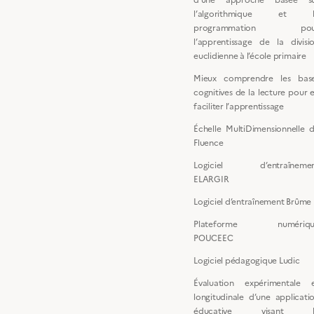
l’algorithmique et l
programmation pou
l’apprentissage de la divisi
euclidienne à l’école primaire
Mieux comprendre les bas
cognitives de la lecture pour 
faciliter l’apprentissage
Échelle MultiDimensionnelle 
Fluence
Logiciel d’entraîneme
ELARGIR
Logiciel d’entraînement Brûme
Plateforme numériqu
POUCEEC
Logiciel pédagogique Ludic
Évaluation expérimentale 
longitudinale d’une applicati
éducative visant l