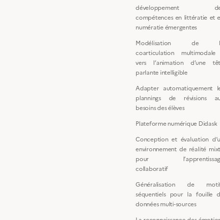
développement de
compétences en littératie et 
numératie émergentes
Modélisation de l
coarticulation multimodale
vers l’animation d’une tê
parlante intelligible
Adapter automatiquement l
plannings de révisions a
besoins des élèves
Plateforme numérique Didask
Conception et évaluation d’
environnement de réalité mix
pour l’apprentissag
collaboratif
Généralisation de moti
séquentiels pour la fouille 
données multi-sources
La reconnaissance des émotio