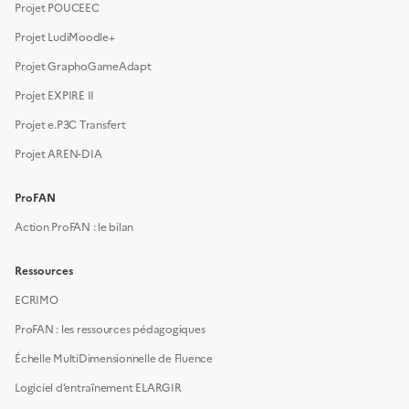
Projet POUCEEC
Projet LudiMoodle+
Projet GraphoGameAdapt
Projet EXPIRE II
Projet e.P3C Transfert
Projet AREN-DIA
ProFAN
Action ProFAN : le bilan
Ressources
ECRIMO
ProFAN : les ressources pédagogiques
Échelle MultiDimensionnelle de Fluence
Logiciel d’entraînement ELARGIR