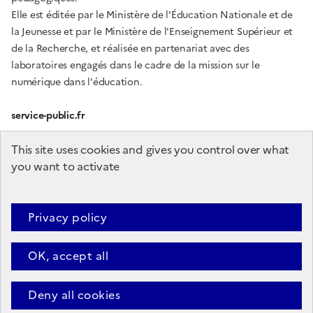
Elle est éditée par le Ministère de l'Éducation Nationale et de
la Jeunesse et par le Ministère de l'Enseignement Supérieur et
de la Recherche, et réalisée en partenariat avec des
laboratoires engagés dans le cadre de la mission sur le
numérique dans l'éducation.
service-public.fr
gouvernement.fr
This site uses cookies and gives you control over what
you want to activate
education.gouv.fr
enseignementsup-recherche.gouv.fr
Privacy policy
OK, accept all
Plan du site
Accessibilité (partiellement conforme)
Mentions
légales
Données personnelles
Deny all cookies
Sauf mention contraire, tous les textes de ce site sont sous
licence