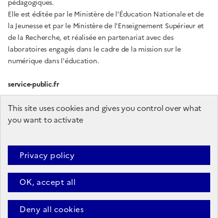
pédagogiques.
Elle est éditée par le Ministère de l'Éducation Nationale et de
la Jeunesse et par le Ministère de l'Enseignement Supérieur et
de la Recherche, et réalisée en partenariat avec des
laboratoires engagés dans le cadre de la mission sur le
numérique dans l'éducation.
service-public.fr
gouvernement.fr
This site uses cookies and gives you control over what
you want to activate
education.gouv.fr
enseignementsup-recherche.gouv.fr
Privacy policy
OK, accept all
Plan du site
Accessibilité (partiellement conforme)
Mentions
légales
Données personnelles
Deny all cookies
Sauf mention contraire, tous les textes de ce site sont sous
licence