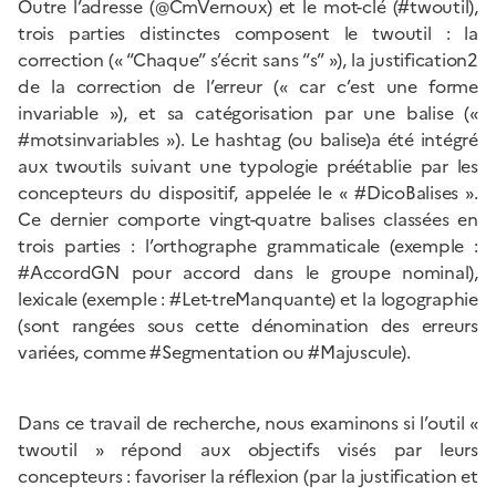
Outre l’adresse (@CmVernoux) et le mot-clé (#twoutil),
trois parties distinctes composent le twoutil : la
correction (« “Chaque” s’écrit sans “s” »), la justification2
de la correction de l’erreur (« car c’est une forme
invariable »), et sa catégorisation par une balise («
#motsinvariables »). Le hashtag (ou balise)a été intégré
aux twoutils suivant une typologie préétablie par les
concepteurs du dispositif, appelée le « #DicoBalises ».
Ce dernier comporte vingt-quatre balises classées en
trois parties : l’orthographe grammaticale (exemple :
#AccordGN pour accord dans le groupe nominal),
lexicale (exemple : #Let-treManquante) et la logographie
(sont rangées sous cette dénomination des erreurs
variées, comme #Segmentation ou #Majuscule).
Dans ce travail de recherche, nous examinons si l’outil «
twoutil » répond aux objectifs visés par leurs
concepteurs : favoriser la réflexion (par la justification et