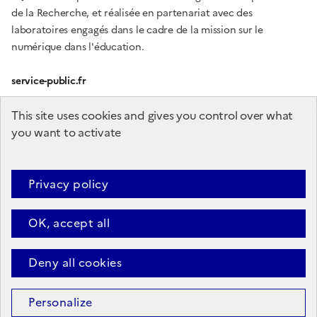
de la Recherche, et réalisée en partenariat avec des
laboratoires engagés dans le cadre de la mission sur le
numérique dans l'éducation.
service-public.fr
gouvernement.fr
This site uses cookies and gives you control over what
you want to activate
education.gouv.fr
enseignementsup-recherche.gouv.fr
Privacy policy
OK, accept all
Plan du site
Accessibilité (partiellement conforme)
Mentions
légales
Données personnelles
Deny all cookies
Sauf mention contraire, tous les textes de ce site sont sous
licence
etalab-2.0
Personalize
©2023
e-FRAN