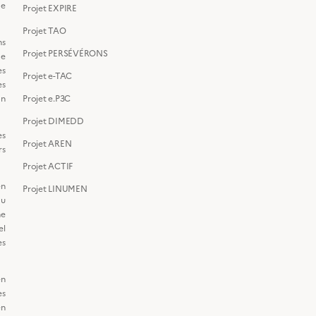
de
Projet EXPIRE
Projet TAO
ns
Projet PERSÉVÉRONS
de
s
Projet e-TAC
es
on
Projet e.P3C
Projet DIMEDD
es
Projet AREN
s
Projet ACTIF
en
Projet LINUMEN
du
ne
el
s
en
s
n