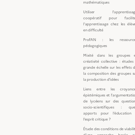
mathématiques
Utiliser l’apprentissa
coopératif pour facilit
l’apprentissage chez les élèv
en difficulté
ProFAN : les ressourc
pédagogiques
Mixité dans les groupes 
créativité collective : études
grande échelle sur les effets 
la composition des groupes s
la production d’idées
Liens entre les croyanc
épistémiques et l’argumentati
de lycéens sur des questio
socio-scientifiques : que
apports pour l’éducation
l’esprit critique ?
Étude des conditions de viabili
d’une approche basée s