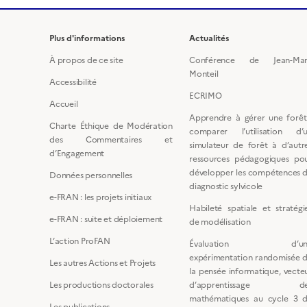
Plus d'informations
Actualités
À propos de ce site
Conférence de Jean-Ma
Monteil
Accessibilité
ECRIMO
Accueil
Apprendre à gérer une forêt
Charte Éthique de Modération
comparer l’utilisation d’
des Commentaires et
simulateur de forêt à d’autr
d’Engagement
ressources pédagogiques po
développer les compétences 
Données personnelles
diagnostic sylvicole
e-FRAN : les projets initiaux
Habileté spatiale et stratégi
e-FRAN : suite et déploiement
de modélisation
L’action ProFAN
Évaluation d’un
expérimentation randomisée 
Les autres Actions et Projets
la pensée informatique, vecte
Les productions doctorales
d’apprentissage de
mathématiques au cycle 3 
Les publications