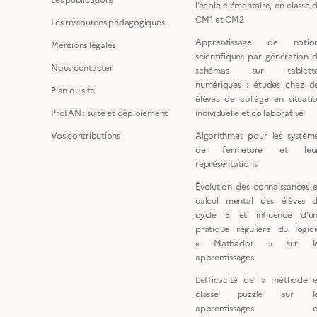
l’école élémentaire, en classe 
CM1 et CM2
Les ressources pédagogiques
Apprentissage de notio
Mentions légales
scientifiques par génération 
Nous contacter
schémas sur tablette
numériques : études chez d
Plan du site
élèves de collège en situati
ProFAN : suite et déploiement
individuelle et collaborative
Vos contributions
Algorithmes pour les systèm
de fermeture et leur
représentations
Évolution des connaissances 
calcul mental des élèves 
cycle 3 et influence d’u
pratique régulière du logici
« Mathador » sur le
apprentissages
L’efficacité de la méthode 
classe puzzle sur le
apprentissages e