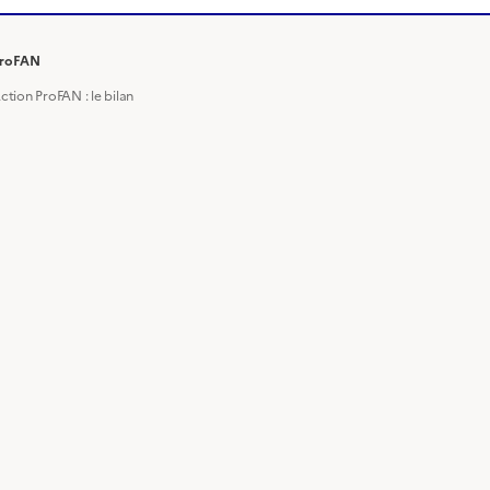
roFAN
ction ProFAN : le bilan