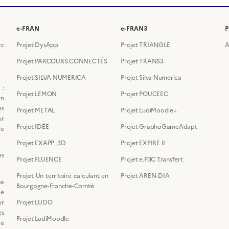
e-FRAN
e-FRAN3
P
rc
Projet DysApp
Projet TRIANGLE
A
Projet PARCOURS CONNECTÉS
Projet TRANS3
Projet SILVA NUMERICA
Projet Silva Numerica
 :
Projet LEMON
Projet POUCEEC
un
es
Projet METAL
Projet LudiMoodle+
ur
Projet IDÉE
Projet GraphoGameAdapt
de
Projet EXAPP_3D
Projet EXPIRE II
es
Projet FLUENCE
Projet e.P3C Transfert
Projet Un territoire calculant en
Projet AREN-DIA
e
Bourgogne-Franche-Comté
de
ur
Projet LUDO
s
Projet LudiMoodle
de