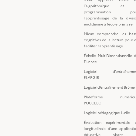
l’algorithmique et l
programmation pou
l’apprentissage de la divisi
euclidienne à l’école primaire
Mieux comprendre les bas
cognitives de la lecture pour 
faciliter l’apprentissage
Échelle MultiDimensionnelle 
Fluence
Logiciel d’entraîneme
ELARGIR
Logiciel d’entraînement Brûme
Plateforme numériqu
POUCEEC
Logiciel pédagogique Ludic
Évaluation expérimentale 
longitudinale d’une applicati
éducative visant l