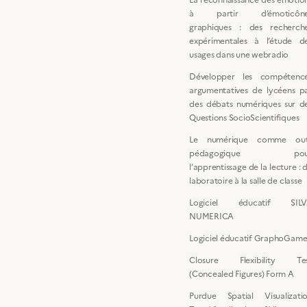
à partir d’émoticône
graphiques : des recherch
expérimentales à l’étude d
usages dans une webradio
Développer les compétenc
argumentatives de lycéens p
des débats numériques sur d
Questions SocioScientifiques
Le numérique comme out
pédagogique pou
l’apprentissage de la lecture : 
laboratoire à la salle de classe
Logiciel éducatif SIL
NUMERICA
Logiciel éducatif GraphoGam
Closure Flexibility Te
(Concealed Figures) Form A
Purdue Spatial Visualizati