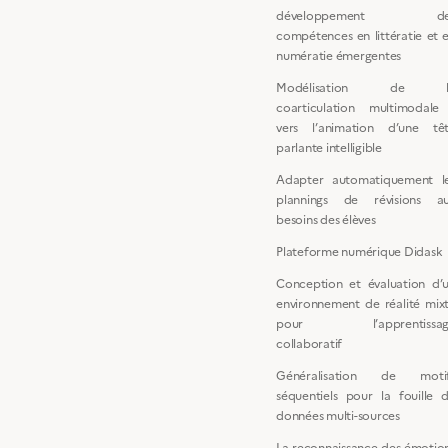
développement de
compétences en littératie et 
numératie émergentes
Modélisation de l
coarticulation multimodale
vers l’animation d’une tê
parlante intelligible
Adapter automatiquement l
plannings de révisions a
besoins des élèves
Plateforme numérique Didask
Conception et évaluation d’
environnement de réalité mix
pour l’apprentissag
collaboratif
Généralisation de moti
séquentiels pour la fouille 
données multi-sources
La reconnaissance des émotio