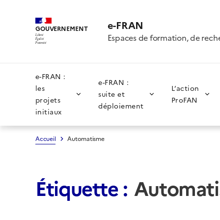
e-FRAN
GOUVERNEMENT
Espaces de formation, de rech
Liberté
Égalité
Fraternité
e-FRAN :
e-FRAN :
les
L’action
suite et
projets
ProFAN
déploiement
initiaux
Accueil
Automatisme
Étiquette :
Automat